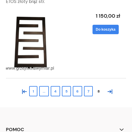
ETOS złoty brąz str.
1 150,00 zł
Do koszyka
«
»
1
...
4
5
6
7
8
POMOC