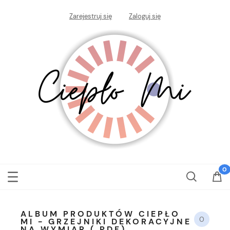
Zarejestruj się
Zaloguj się
ALBUM PRODUKTÓW CIEPŁO
0
MI - GRZEJNIKI DEKORACYJNE
NA WYMIAR ( PDF)