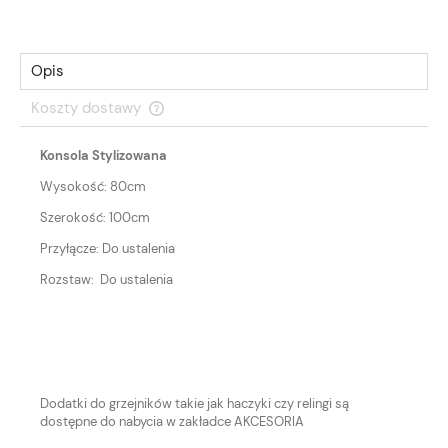
Opis
Koszty dostawy
Cena nie zawiera ewentualnych kosztów płatności
Konsola Stylizowana
Wysokość: 80cm
Szerokość: 100cm
Przyłącze: Do ustalenia
Rozstaw: Do ustalenia
Dodatki do grzejników takie jak haczyki czy relingi są
dostępne do nabycia w zakładce AKCESORIA