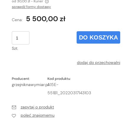
od 30,00 zł
- Kurier
sprawdź formy dostawy
Cena nie zawiera ewentualnych kosztów płatności
5 500,00 zł
Cena:
DO KOSZYKA
Szt.
dodaj do przechowalni
Producent:
Kod produktu:
grzejniknawymiar.pl
A15E-
551B1_20220317143103
zapytaj o produkt
poleć znajomemu