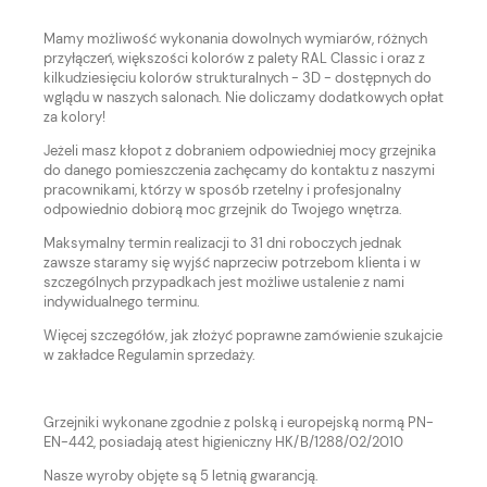
Mamy możliwość wykonania dowolnych wymiarów, różnych
przyłączeń, większości kolorów z palety RAL Classic i oraz z
kilkudziesięciu kolorów strukturalnych - 3D - dostępnych do
wglądu w naszych salonach. Nie doliczamy dodatkowych opłat
za kolory!
Jeżeli masz kłopot z dobraniem odpowiedniej mocy grzejnika
do danego pomieszczenia zachęcamy do kontaktu z naszymi
pracownikami, którzy w sposób rzetelny i profesjonalny
odpowiednio dobiorą moc grzejnik do Twojego wnętrza.
Maksymalny termin realizacji to 31 dni roboczych jednak
zawsze staramy się wyjść naprzeciw potrzebom klienta i w
szczególnych przypadkach jest możliwe ustalenie z nami
indywidualnego terminu.
Więcej szczegółów, jak złożyć poprawne zamówienie szukajcie
w zakładce Regulamin sprzedaży.
Grzejniki wykonane zgodnie z polską i europejską normą PN-
EN-442, posiadają atest higieniczny HK/B/1288/02/2010
Nasze wyroby objęte są 5 letnią gwarancją.