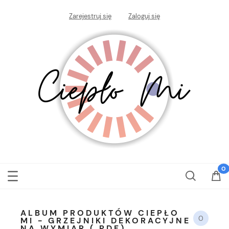
Zarejestruj się
Zaloguj się
ALBUM PRODUKTÓW CIEPŁO
0
MI - GRZEJNIKI DEKORACYJNE
NA WYMIAR ( PDF)