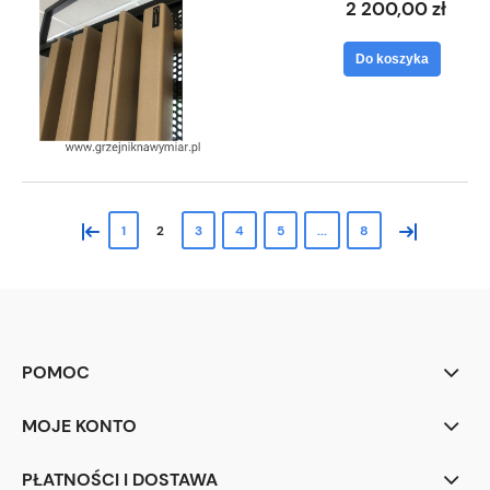
2 200,00 zł
Do koszyka
«
»
1
2
3
4
5
...
8
POMOC
MOJE KONTO
PŁATNOŚCI I DOSTAWA